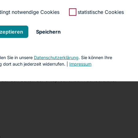
ingt notwendige Cookies
statistische Cookies
gestattete Praxis für Gastroenterologie und Gynäkologie un
grüßen zu dürfen.
kzeptieren
Speichern
he
nden Sie in unsere
Datenschutzerklärung
. Sie können Ihre
ng dort auch jederzeit widerrufen. |
Impressum
ch auf den Seiten der entsprechenden Fachbereiche.