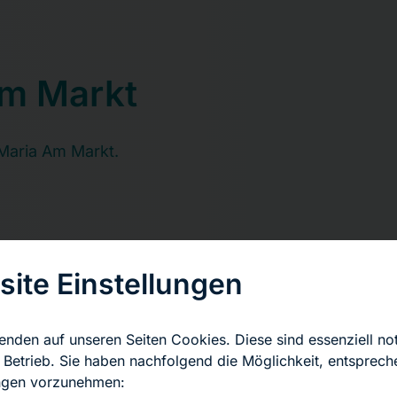
m Markt
Maria Am Markt.
ite Einstellungen
enden auf unseren Seiten Cookies. Diese sind essenziell n
llkommen in unserem Medizi
 Betrieb. Sie haben nachfolgend die Möglichkeit, entsprec
ungen vorzunehmen:
szentrum (MVZ) am Markt