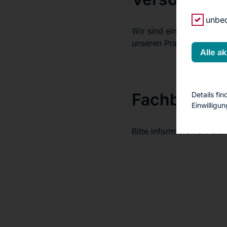
unbed
Wir sind eine modern aus
unseren Praxisräumen be
Alle a
Fachbereic
Details fi
Einwilligu
Bitte informieren Sie si