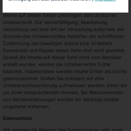
Die durch die Seitenbetreiber erstellten Inhalte und
Werke auf diesen Seiten unterliegen dem deutschen
Urheberrecht. Die Vervielfältigung, Bearbeitung,
Verbreitung und jede Art der Verwertung außerhalb der
Grenzen des Urheberrechtes bedürfen der schriftlichen
Zustimmung des jeweiligen Autors bzw. Erstellers.
Downloads und Kopien dieser Seite sind nicht gestattet.
Soweit die Inhalte auf dieser Seite nicht vom Betreiber
erstellt wurden, werden die Urheberrechte Dritter
beachtet. Insbesondere werden Inhalte Dritter als solche
gekennzeichnet. Sollten Sie trotzdem auf eine
Urheberrechtsverletzung aufmerksam werden, bitten wir
um einen entsprechenden Hinweis. Bei Bekanntwerden
von Rechtsverletzungen werden wir derartige Inhalte
umgehend entfernen.
Datenschutz
Wir nehmen die Belange des Datenschutzes sehr ernst